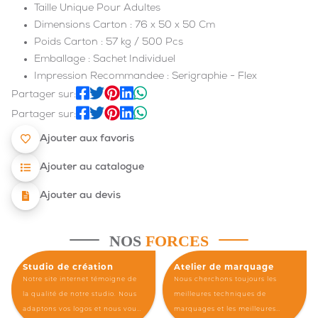
Taille Unique Pour Adultes
Dimensions Carton : 76 x 50 x 50 Cm
Poids Carton : 57 kg / 500 Pcs
Emballage : Sachet Individuel
Impression Recommandee : Serigraphie - Flex
Partager sur:
Partager sur:
Ajouter aux favoris
Ajouter au catalogue
Ajouter au devis
NOS
FORCES
Studio de création
Atelier de marquage
Notre site internet témoigne de
Nous cherchons toujours les
la qualité de notre studio. Nous
meilleures techniques de
adaptons vos logos et nous vous
marquages et les meilleures