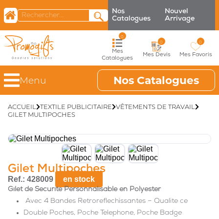
Nos
Nouvel
Catalogues
Arrivage
0
0
0
Mes
Mes Devis
Mes Favoris
Catalogues
Nos Catalogues
Menu
ACCUEIL
TEXTILE PUBLICITAIRE
VÊTEMENTS DE TRAVAIL
GILET MULTIPOCHES
Gilet Multipoches
Ref.: 428009
en stock
Gilet de Securite Personnalisable en Polyester
Avec 4 Bandes Retroreflechissantes – Qualite ce
Double Poches, Poche Telephone, Poche Badge