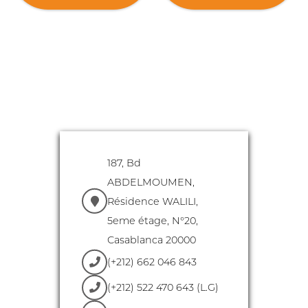
rapprochons au maximum du
astuces afin de vous offrir un
rendu de vos goodies
rendu parfait de votre identité
personnalisés avec votre charte
visuelle sur nos gadgets
graphique.
publicitaires.
187, Bd
ABDELMOUMEN,
Résidence WALILI,
5eme étage, N°20,
Casablanca 20000
(+212) 662 046 843
(+212) 522 470 643 (L.G)