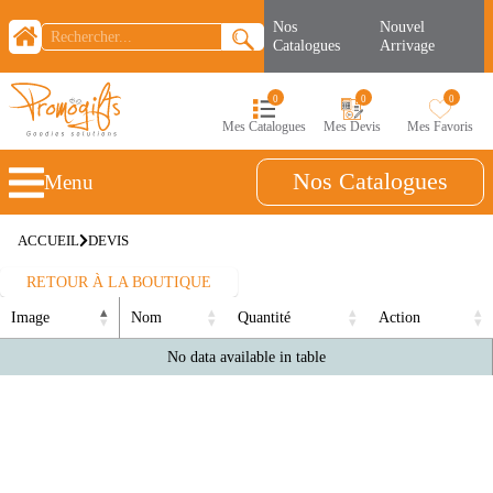
Nos
Nouvel
Catalogues
Arrivage
0
0
0
Mes Catalogues
Mes Devis
Mes Favoris
Nos Catalogues
Menu
ACCUEIL
DEVIS
RETOUR À LA BOUTIQUE
Image
Nom
Quantité
Action
Image
Nom
Quantité
Action
No data available in table