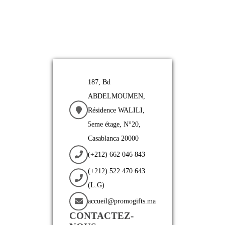
187, Bd
ABDELMOUMEN,
Résidence WALILI,
5eme étage, N°20,
Casablanca 20000
(+212) 662 046 843
(+212) 522 470 643
(L.G)
accueil@promogifts.ma
CONTACTEZ-