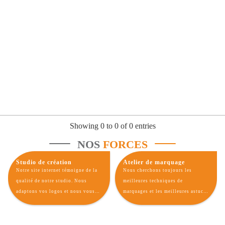
Showing 0 to 0 of 0 entries
NOS
FORCES
Studio de création
Atelier de marquage
Notre site internet témoigne de la
Nous cherchons toujours les
qualité de notre studio. Nous
meilleures techniques de
adaptons vos logos et nous vous
marquages et les meilleures astuces
rapprochons au maximum du rendu
afin de vous offrir un rendu parfait
de vos goodies personnalisés avec
de votre identité visuelle sur nos
votre charte graphique.
gadgets publicitaires.